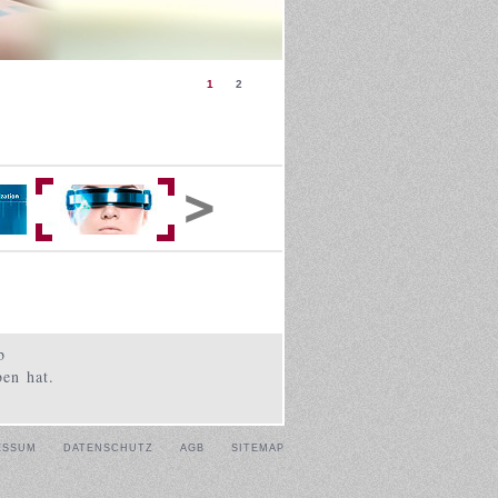
1
2
b
ben hat.
ESSUM
DATENSCHUTZ
AGB
SITEMAP