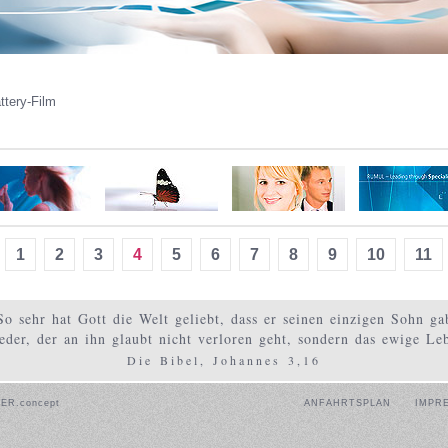
tery-Film
1
2
3
4
5
6
7
8
9
10
11
So sehr hat Gott die Welt geliebt, dass er seinen einzigen Sohn ga
eder, der an ihn glaubt nicht verloren geht, sondern das ewige Le
Die Bibel, Johannes 3,16
NER.concept
ANFAHRTSPLAN
IMPR