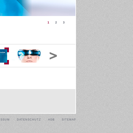
1
2
3
ESSUM
DATENSCHUTZ
AGB
SITEMAP