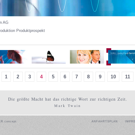
en AG
oduktion Produktprospekt
1
2
3
4
5
6
7
8
9
10
11
Die größte Macht hat das richtige Wort zur richtigen Zeit.
Mark Twain
ER.concept
ANFAHRTSPLAN
IMPR