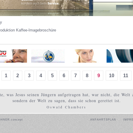
gy
oduktion Kaffee-Imagebroschüre
1
2
3
4
5
6
7
8
9
10
11
te, was Jesus seinen Jüngern aufgetragen hat, war nicht, die Welt z
sondern der Welt zu sagen, dass sie schon gerettet ist.
Oswald Chambers
OHNER.concept
ANFAHRTSPLAN
IMPR