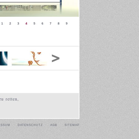
1
2
3
4
5
6
7
8
9
u retten,
ESSUM
DATENSCHUTZ
AGB
SITEMAP