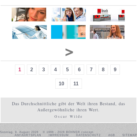
1
2
3
4
5
6
7
8
9
10
11
Das Durchschnittliche gibt der Welt ihren Bestand, das
Außergewöhnliche ihren Wert.
Oscar Wilde
Sonntag, 9. August 2026
© 1998 - 2026 BOHNER.concept
ANFAHRTSPLAN
IMPRESSUM
DATENSCHUTZ
AGB
SITEMAP