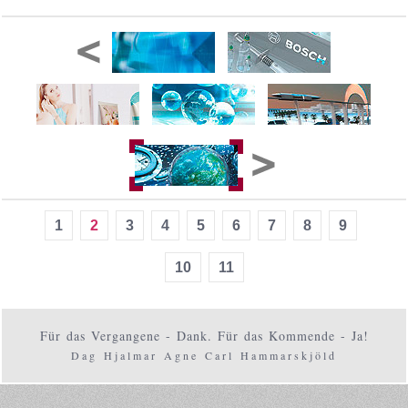
1
2
3
4
5
6
7
8
9
10
11
Für das Vergangene - Dank. Für das Kommende - Ja!
Dag Hjalmar Agne Carl Hammarskjöld