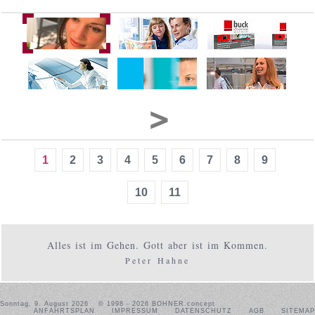
1
2
3
4
5
6
7
8
9
10
11
Alles ist im Gehen. Gott aber ist im Kommen.
Peter Hahne
Sonntag, 9. August 2026
© 1998 - 2026 BOHNER.concept
ANFAHRTSPLAN
IMPRESSUM
DATENSCHUTZ
AGB
SITEMAP