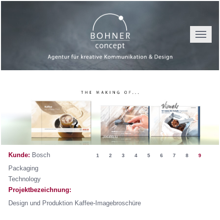
Toggle
navigat
Kunde:
Bosch
1
2
3
4
5
6
7
8
9
Packaging
Technology
Projektbezeichnung:
Design und Produktion Kaffee-Imagebroschüre